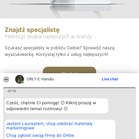
Znajdź specjalistę
Plebiscyt skupia najlepszych w branży
Szukasz specjalisty w pobliżu Ciebie? Sprawdź naszą
wyszukiwarkę. Korzystaj tylko z usług najlepszych!
Szukaj
ORŁY E-Handlu
Live chat
07:10
Cześć, chętnie Ci pomogę! 🙂 Kliknij proszę w
odpowiedni temat rozmowy! 🙂
Organizator plebiscytu
Plebiscyt
Kontakt
Jestem Laureatem, chcę odebrać materiały
Bright Side Solutions sp. z o.
Laureaci
Kontakt
marketingowe
o. sp. k.
Lista
ul. Ruska 22
wszystkich
Chcę zgłosić swoją firmę do Orłów
Wrocław 50-079
Laureatów