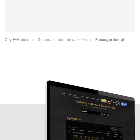
Orły E-Handlu
Sprzedaż Internetowa - Piła
Focusgarden.pl