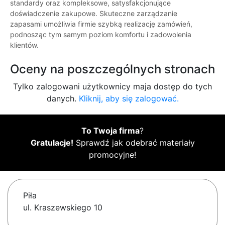
standardy oraz kompleksowe, satysfakcjonujące
doświadczenie zakupowe. Skuteczne zarządzanie
zapasami umożliwia firmie szybką realizację zamówień,
podnosząc tym samym poziom komfortu i zadowolenia
klientów.
Oceny na poszczególnych stronach
Tylko zalogowani użytkownicy maja dostęp do tych
danych.
Kliknij, aby się zalogować.
To Twoja firma
?
Gratulacje!
Sprawdź jak odebrać materiały
promocyjne!
Piła
ul. Kraszewskiego 10