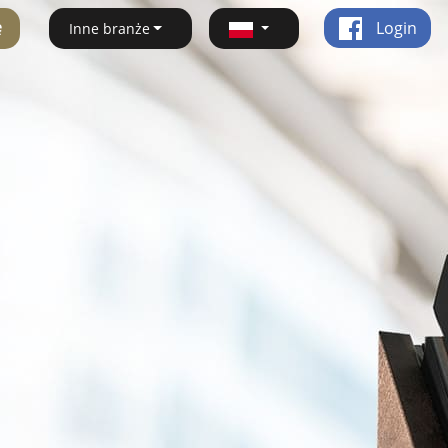
ę
Login
Inne branże