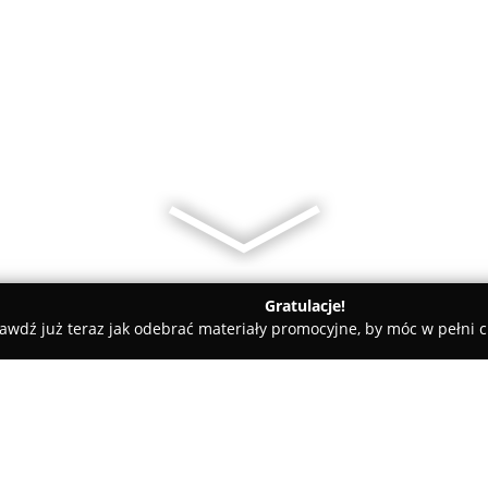
Gratulacje!
awdź już teraz jak odebrać materiały promocyjne, by móc w pełni c
óra
horex.pl - Drogeria online