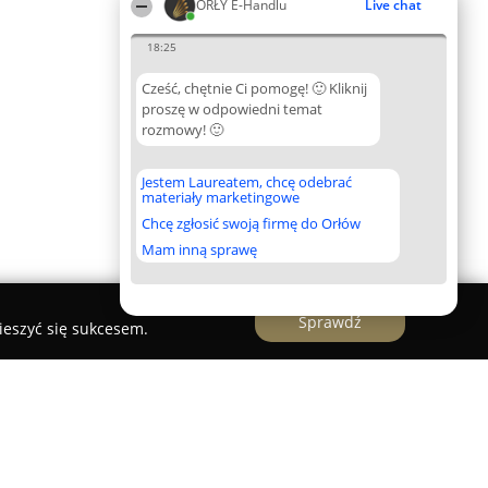
ORŁY E-Handlu
Live chat
18:25
Cześć, chętnie Ci pomogę! 🙂 Kliknij
proszę w odpowiedni temat
rozmowy! 🙂
Jestem Laureatem, chcę odebrać
materiały marketingowe
Chcę zgłosić swoją firmę do Orłów
Mam inną sprawę
Sprawdź
ieszyć się sukcesem.