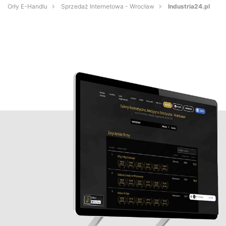
Orły E-Handlu
Sprzedaż Internetowa - Wrocław
Industria24.pl