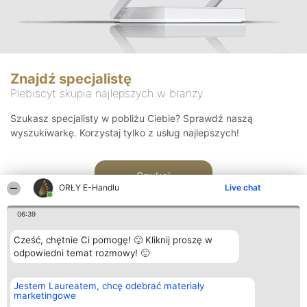
Znajdź specjalistę
Plebiscyt skupia najlepszych w branży
Szukasz specjalisty w pobliżu Ciebie? Sprawdź naszą
wyszukiwarkę. Korzystaj tylko z usług najlepszych!
Szukaj
ORŁY E-Handlu
Live chat
06:39
Cześć, chętnie Ci pomogę! 🙂 Kliknij proszę w
odpowiedni temat rozmowy! 🙂
Organizator plebiscytu
Plebiscyt
Kontakt
Jestem Laureatem, chcę odebrać materiały
Bright Side Solutions sp. z o.
Laureaci
Kontakt
marketingowe
o. sp. k.
Lista