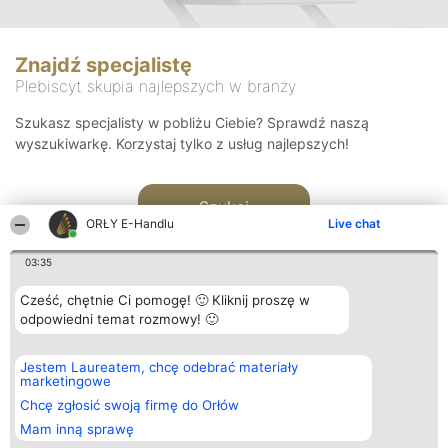
Znajdź specjalistę
Plebiscyt skupia najlepszych w branży
Szukasz specjalisty w pobliżu Ciebie? Sprawdź naszą
wyszukiwarkę. Korzystaj tylko z usług najlepszych!
Szukaj
ORŁY E-Handlu
Live chat
03:35
Cześć, chętnie Ci pomogę! 🙂 Kliknij proszę w
odpowiedni temat rozmowy! 🙂
Organizator plebiscytu
Plebiscyt
Kontakt
Jestem Laureatem, chcę odebrać materiały
Bright Side Solutions sp. z o.
Laureaci
Kontakt
marketingowe
o. sp. k.
Lista
ul. Ruska 22
wszystkich
Chcę zgłosić swoją firmę do Orłów
Wrocław 50-079
Laureatów
Mam inną sprawę
KRS 0000749100 | Regon
Zasady
381313360 | NIP 8943132676
Regulamin