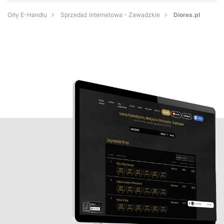
Orły E-Handlu
Sprzedaż Internetowa - Zawadzkie
Diores.pl