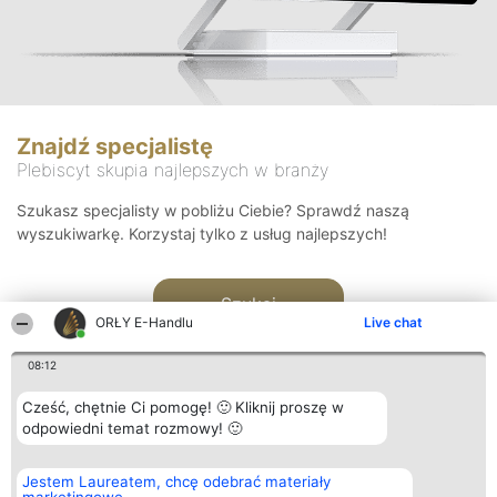
Znajdź specjalistę
Plebiscyt skupia najlepszych w branży
Szukasz specjalisty w pobliżu Ciebie? Sprawdź naszą
wyszukiwarkę. Korzystaj tylko z usług najlepszych!
Szukaj
ORŁY E-Handlu
Live chat
08:12
Cześć, chętnie Ci pomogę! 🙂 Kliknij proszę w
odpowiedni temat rozmowy! 🙂
Organizator plebiscytu
Plebiscyt
Kontakt
Jestem Laureatem, chcę odebrać materiały
Bright Side Solutions sp. z o.
Laureaci
Kontakt