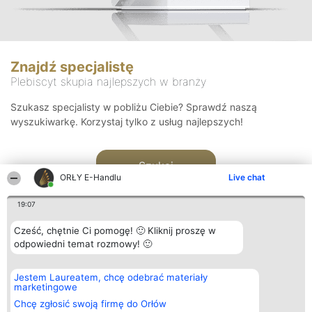
Znajdź specjalistę
Plebiscyt skupia najlepszych w branży
Szukasz specjalisty w pobliżu Ciebie? Sprawdź naszą
wyszukiwarkę. Korzystaj tylko z usług najlepszych!
Szukaj
ORŁY E-Handlu
Live chat
19:07
Cześć, chętnie Ci pomogę! 🙂 Kliknij proszę w
odpowiedni temat rozmowy! 🙂
Organizator plebiscytu
Plebiscyt
Kontakt
Jestem Laureatem, chcę odebrać materiały
Bright Side Solutions sp. z o.
Laureaci
Kontakt
marketingowe
o. sp. k.
Lista
ul. Ruska 22
wszystkich
Chcę zgłosić swoją firmę do Orłów
Wrocław 50-079
Laureatów