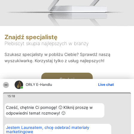
Znajdź specjalistę
Plebiscyt skupia najlepszych w branży
Szukasz specjalisty w pobliżu Ciebie? Sprawdź naszą
wyszukiwarkę. Korzystaj tylko z usług najlepszych!
Szukaj
ORŁY E-Handlu
Live chat
15:18
Cześć, chętnie Ci pomogę! 🙂 Kliknij proszę w
odpowiedni temat rozmowy! 🙂
Organizator plebiscytu
Plebiscyt
Kontakt
Jestem Laureatem, chcę odebrać materiały
Bright Side Solutions sp. z o.
Laureaci
Kontakt
marketingowe
o. sp. k.
Lista