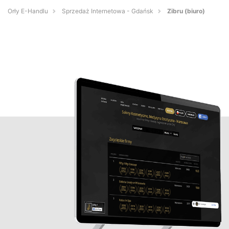
Orły E-Handlu
Sprzedaż Internetowa - Gdańsk
Zibru (biuro)