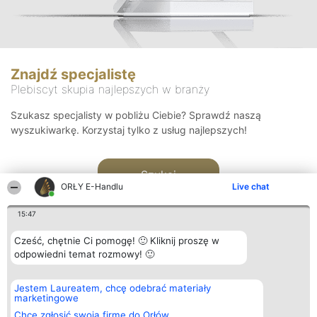
Znajdź specjalistę
Plebiscyt skupia najlepszych w branży
Szukasz specjalisty w pobliżu Ciebie? Sprawdź naszą
wyszukiwarkę. Korzystaj tylko z usług najlepszych!
Szukaj
ORŁY E-Handlu
Live chat
15:47
Cześć, chętnie Ci pomogę! 🙂 Kliknij proszę w
odpowiedni temat rozmowy! 🙂
Organizator plebiscytu
Plebiscyt
Kontakt
Jestem Laureatem, chcę odebrać materiały
Bright Side Solutions sp. z o.
Laureaci
Kontakt
marketingowe
o. sp. k.
Lista
ul. Ruska 22
wszystkich
Chcę zgłosić swoją firmę do Orłów