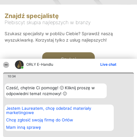
Znajdź specjalistę
Plebiscyt skupia najlepszych w branży
Szukasz specjalisty w pobliżu Ciebie? Sprawdź naszą
wyszukiwarkę. Korzystaj tylko z usług najlepszych!
Szukaj
ORŁY E-Handlu
Live chat
10:34
Cześć, chętnie Ci pomogę! 🙂 Kliknij proszę w
odpowiedni temat rozmowy! 🙂
Organizator plebiscytu
Plebiscyt
Kontakt
Jestem Laureatem, chcę odebrać materiały
Bright Side Solutions sp. z o.
Laureaci
Kontakt
marketingowe
o. sp. k.
Lista
ul. Ruska 22
wszystkich
Chcę zgłosić swoją firmę do Orłów
Wrocław 50-079
Laureatów
Mam inną sprawę
KRS 0000749100 | Regon
Zasady
381313360 | NIP 8943132676
Regulamin
+48 508 492 400
Polityka