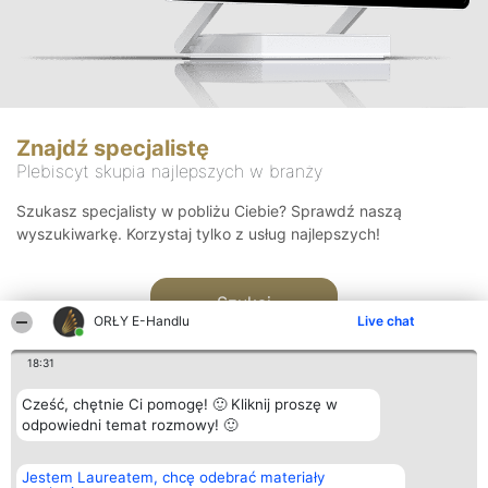
Znajdź specjalistę
Plebiscyt skupia najlepszych w branży
Szukasz specjalisty w pobliżu Ciebie? Sprawdź naszą
wyszukiwarkę. Korzystaj tylko z usług najlepszych!
Szukaj
ORŁY E-Handlu
Live chat
18:31
Cześć, chętnie Ci pomogę! 🙂 Kliknij proszę w
odpowiedni temat rozmowy! 🙂
Organizator plebiscytu
Plebiscyt
Kontakt
Jestem Laureatem, chcę odebrać materiały
Bright Side Solutions sp. z o.
Laureaci
Kontakt