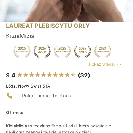
LAUREAT PLEBISCYTU ORŁY
KiziaMizia
Pokaż więcej >>
9.4
(32)
Łódź, Nowy Świat 51A
Pokaż numer telefonu
O firmie:
KiziaMizia
to rodzinna firma z Łodzi, która powstała z
pasji oraz zaangażowania w troskę o dzieci.