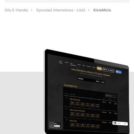
Orły E-Handlu
Sprzedaż Internetowa - Łódź
KiziaMizia