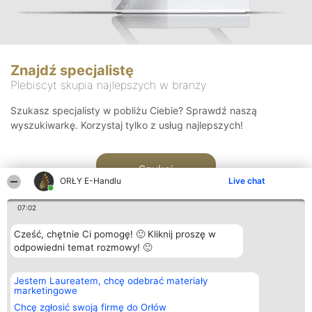
Znajdź specjalistę
Plebiscyt skupia najlepszych w branży
Szukasz specjalisty w pobliżu Ciebie? Sprawdź naszą
wyszukiwarkę. Korzystaj tylko z usług najlepszych!
Szukaj
ORŁY E-Handlu
Live chat
07:02
Cześć, chętnie Ci pomogę! 🙂 Kliknij proszę w
odpowiedni temat rozmowy! 🙂
Organizator plebiscytu
Plebiscyt
Kontakt
Jestem Laureatem, chcę odebrać materiały
Bright Side Solutions sp. z o.
Laureaci
Kontakt
marketingowe
o. sp. k.
Lista
ul. Ruska 22
wszystkich
Chcę zgłosić swoją firmę do Orłów