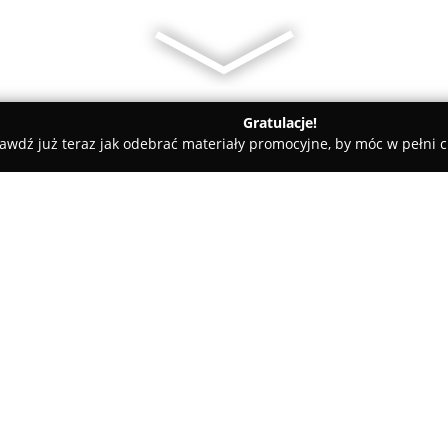
Gratulacje!
awdź już teraz jak odebrać materiały promocyjne, by móc w pełni c
NarciarskiExpert.pl
O firmie:
Narciarski Expert
z Krakowa sp
wyposażenia dla miłośników sp
narciarskiego i snowboardoweg
jak i starannie dobrane używan
Pokaż więcej >>
gama akcesoriów, w tym buty, k