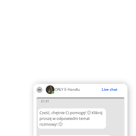
ORŁY E-Handlu
Live chat
21:31
Cześć, chętnie Ci pomogę! 🙂 Kliknij
proszę w odpowiedni temat
rozmowy! 🙂