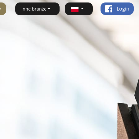
ę
Login
Inne branże