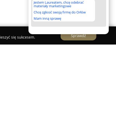
Jestem Laureatem, chcę odebrać
materiały marketingowe
Chcę zgłosić swoją firmę do Orłów
Mam inną sprawę
Sprawdź
ieszyć się sukcesem.
ecjalizuje się w dostarczaniu kompleksowego
ortów zimowych, oferując bogaty wybór sprzętu
o. W ofercie sklepu znajdują się zarówno nowe,
e narty zjazdowe oraz skiturowe, a także szeroka
aski, gogle oraz odzież narciarska. Asortyment