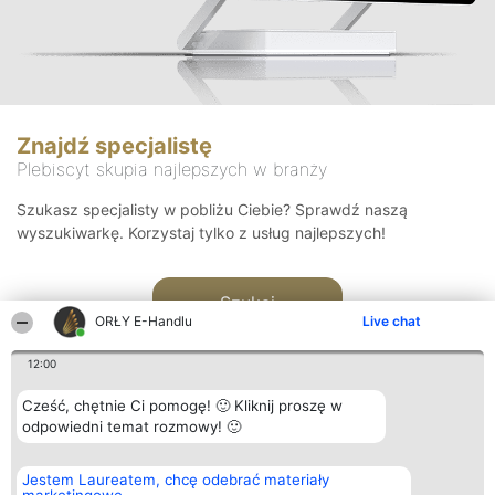
Znajdź specjalistę
Plebiscyt skupia najlepszych w branży
Szukasz specjalisty w pobliżu Ciebie? Sprawdź naszą
wyszukiwarkę. Korzystaj tylko z usług najlepszych!
Szukaj
ORŁY E-Handlu
Live chat
12:00
Cześć, chętnie Ci pomogę! 🙂 Kliknij proszę w
odpowiedni temat rozmowy! 🙂
Organizator plebiscytu
Plebiscyt
Kontakt
Jestem Laureatem, chcę odebrać materiały
Bright Side Solutions sp. z o.
Laureaci
Kontakt