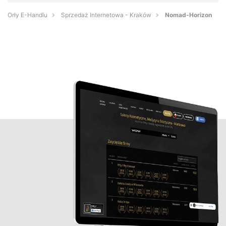
Orły E-Handlu
Sprzedaż Internetowa - Kraków
Nomad-Horizon