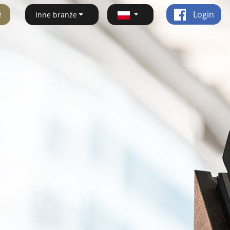
ę
Login
Inne branże