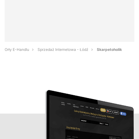
Orły E-Handlu
Sprzedaż Internetowa - Łódź
Skarpetoholik