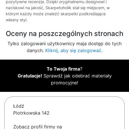
pozytywne recenzje. Dzięki oryginalnemu designowi i
naciskowi na jakość, Skarpetoholik stał się miejscem, w
którym każdy może znaleźć skarpetki podkreślające
własny styl.
Oceny na poszczególnych stronach
Tylko zalogowani użytkownicy maja dostęp do tych
danych.
Kliknij, aby się zalogować.
To Twoja firma
?
Gratulacje!
Sprawdź jak odebrać materiały
promocyjne!
Łódź
Piotrkowska 142
Zobacz profil firmy na