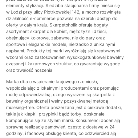
elementy stylizacji. Siedziba stacjonarna firmy mieści się
w Łodzi przy ulicy Piotrkowskiej 142, a mocno rozwinięta
działalność e-commerce pozwala na szeroki dostęp do
oferty w całym kraju. Skarpetoholik oferuje bogaty
asortyment skarpet dla kobiet, mężczyzn i dzieci,
obejmujący kolorowe, zabawne, nie do pary oraz
sportowe i eleganckie modele, nierzadko z unikalnymi
napisami. Produkty tej marki wyróżniają się kreatywnymi
wzorami oraz zastosowaniem wysokogatunkowej bawełny
czesanej i żakardowych struktur, co gwarantuje wygodę
oraz trwałość noszenia.
Marka dba o wspieranie krajowego rzemiosła,
współdziałając z lokalnymi producentami oraz promując
modę odpowiedzialną, czego wyrazem są skarpetki z
bawełny organicznej i wełny pozyskiwanej metodą
mulesing-free. Oferta poszerzana jest o ciekawe dodatki,
takie jak klapki, przypinki bądź torby, doskonale
komponujące się ze stylem marki. Konsumenci doceniają
sprawną realizację zamówień, często z dostawą w 24
godziny, i fachową obsługę klienta, co odzwierciedlają