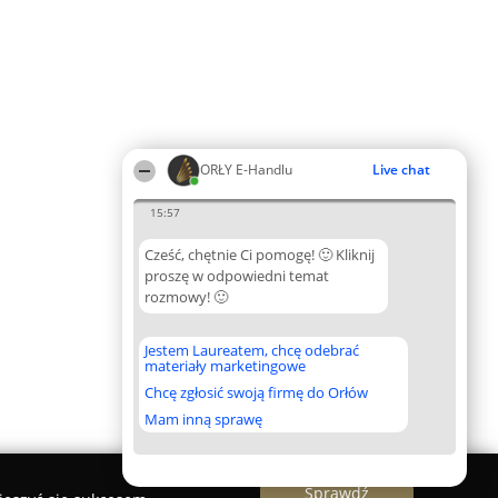
ORŁY E-Handlu
Live chat
15:57
Cześć, chętnie Ci pomogę! 🙂 Kliknij
proszę w odpowiedni temat
rozmowy! 🙂
Jestem Laureatem, chcę odebrać
materiały marketingowe
Chcę zgłosić swoją firmę do Orłów
Mam inną sprawę
Sprawdź