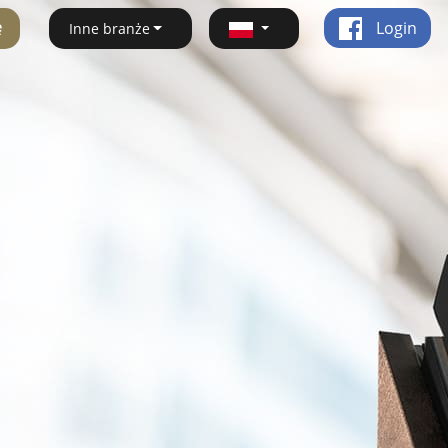
ę
Login
Inne branże