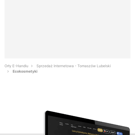
Orły E-Handlu
Sprzedaż Internetowa - Tomaszów Lubelski
Ecokosmetyki