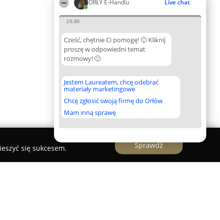
ORŁY E-Handlu
Live chat
23:30
Cześć, chętnie Ci pomogę! 🙂 Kliknij
proszę w odpowiedni temat
rozmowy! 🙂
Jestem Laureatem, chcę odebrać
materiały marketingowe
Chcę zgłosić swoją firmę do Orłów
Mam inną sprawę
Sprawdź
ieszyć się sukcesem.