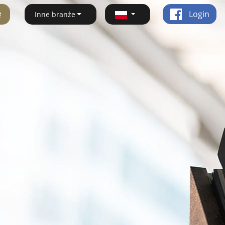
ę
Login
Inne branże