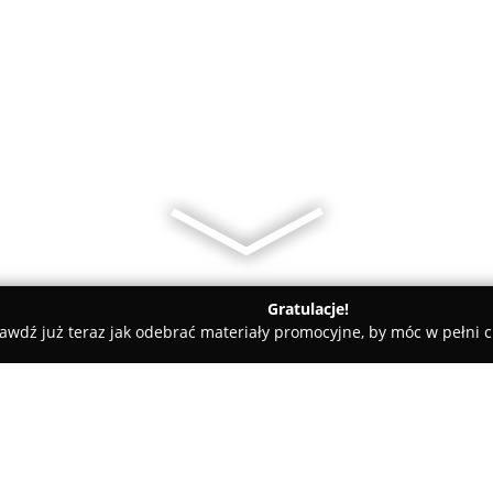
Gratulacje!
awdź już teraz jak odebrać materiały promocyjne, by móc w pełni c
howa
Edilandia - Sklep z zabawkami