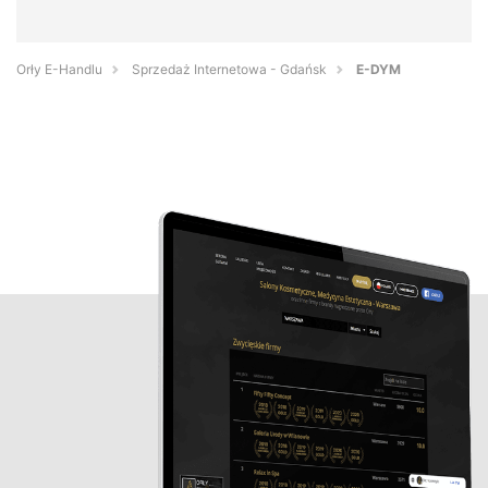
Orły E-Handlu
Sprzedaż Internetowa - Gdańsk
E-DYM