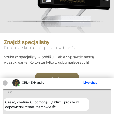
Znajdź specjalistę
Plebiscyt skupia najlepszych w branży
Szukasz specjalisty w pobliżu Ciebie? Sprawdź naszą
wyszukiwarkę. Korzystaj tylko z usług najlepszych!
Szukaj
ORŁY E-Handlu
Live chat
11:10
Cześć, chętnie Ci pomogę! 🙂 Kliknij proszę w
odpowiedni temat rozmowy! 🙂