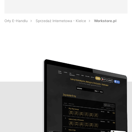
Orły E-Handlu
Sprzedaż Internetowa - Kielce
Workstore.pl