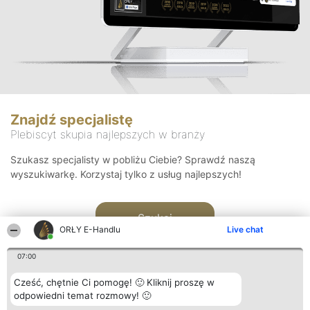
Znajdź specjalistę
Plebiscyt skupia najlepszych w branży
Szukasz specjalisty w pobliżu Ciebie? Sprawdź naszą
wyszukiwarkę. Korzystaj tylko z usług najlepszych!
Szukaj
ORŁY E-Handlu
Live chat
07:00
Cześć, chętnie Ci pomogę! 🙂 Kliknij proszę w
odpowiedni temat rozmowy! 🙂