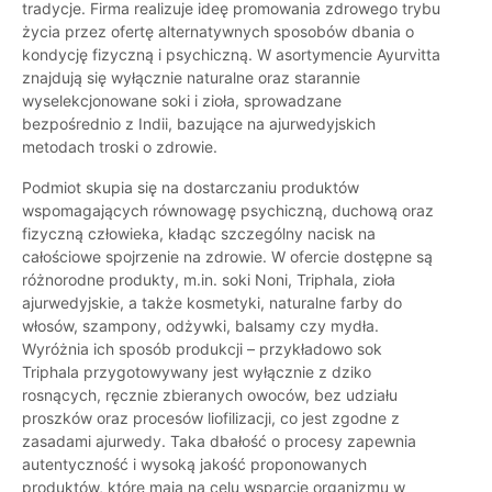
tradycje. Firma realizuje ideę promowania zdrowego trybu
życia przez ofertę alternatywnych sposobów dbania o
kondycję fizyczną i psychiczną. W asortymencie Ayurvitta
znajdują się wyłącznie naturalne oraz starannie
wyselekcjonowane soki i zioła, sprowadzane
bezpośrednio z Indii, bazujące na ajurwedyjskich
metodach troski o zdrowie.
Podmiot skupia się na dostarczaniu produktów
wspomagających równowagę psychiczną, duchową oraz
fizyczną człowieka, kładąc szczególny nacisk na
całościowe spojrzenie na zdrowie. W ofercie dostępne są
różnorodne produkty, m.in. soki Noni, Triphala, zioła
ajurwedyjskie, a także kosmetyki, naturalne farby do
włosów, szampony, odżywki, balsamy czy mydła.
Wyróżnia ich sposób produkcji – przykładowo sok
Triphala przygotowywany jest wyłącznie z dziko
rosnących, ręcznie zbieranych owoców, bez udziału
proszków oraz procesów liofilizacji, co jest zgodne z
zasadami ajurwedy. Taka dbałość o procesy zapewnia
autentyczność i wysoką jakość proponowanych
produktów, które mają na celu wsparcie organizmu w