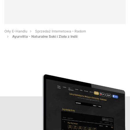
Orły E-Handlu
Sprzedaż Internetowa - Radom
Ayurvitta - Naturalne Soki i Zioła z Indii