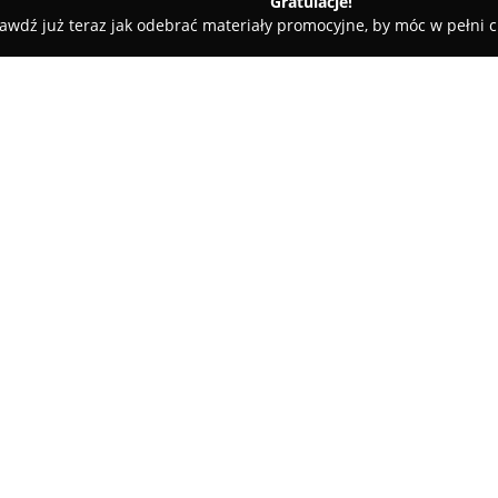
Gratulacje!
awdź już teraz jak odebrać materiały promocyjne, by móc w pełni c
Cermax - Donice Do Domu i Ogrodu
u
O firmie:
Cermax
jest rozpoznawalnym 
szerokiego asortymentu donic 
ogrodów na terenie Polski. Dzi
ponad trzydziestoletnim doświ
ekspercką wiedzę w swojej bra
wytwarzane z wysokogatunkowyc
włókno szklane, terakota, cemen
W asortymencie znajdują się e
wykonane z wikliny. Przedsięb
producentów donic z włókna sz