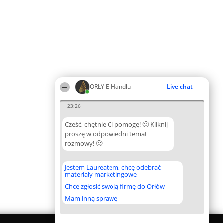
ORŁY E-Handlu
Live chat
23:26
Cześć, chętnie Ci pomogę! 🙂 Kliknij
proszę w odpowiedni temat
rozmowy! 🙂
Jestem Laureatem, chcę odebrać
materiały marketingowe
Chcę zgłosić swoją firmę do Orłów
Mam inną sprawę