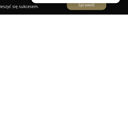
Sprawdź
ieszyć się sukcesem.
dystrybutorem, importerem i producentem
przeznaczonych zarówno do wnętrz, jak i
ałająca w Radomiu firma może pochwalić się
adczeniem na rynku, co przekłada się na
nży. Oferta obejmuje różnorodne donice
h materiałów, takich jak ceramika, metal,
t lekki oraz rattan.
leganckie szklane osłonki oraz wytrzymałe wyroby
iorstwo zajmuje czołową pozycję wśród krajowych
klanego, oferując produkty dostosowane do