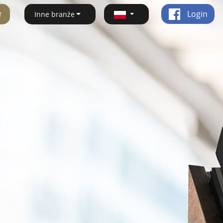
ę
Login
Inne branże