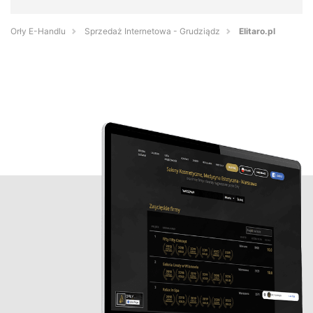
Orły E-Handlu
Sprzedaż Internetowa - Grudziądz
Elitaro.pl