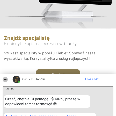
Znajdź specjalistę
Plebiscyt skupia najlepszych w branży
Szukasz specjalisty w pobliżu Ciebie? Sprawdź naszą
wyszukiwarkę. Korzystaj tylko z usług najlepszych!
Szukaj
ORŁY E-Handlu
Live chat
07:36
Cześć, chętnie Ci pomogę! 🙂 Kliknij proszę w
odpowiedni temat rozmowy! 🙂
Organizator plebiscytu
Plebiscyt
Kontakt