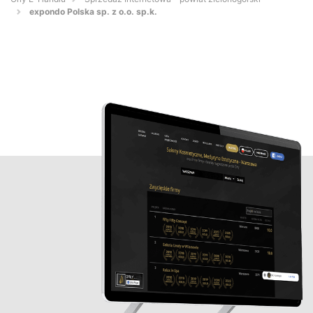
expondo Polska sp. z o.o. sp.k.