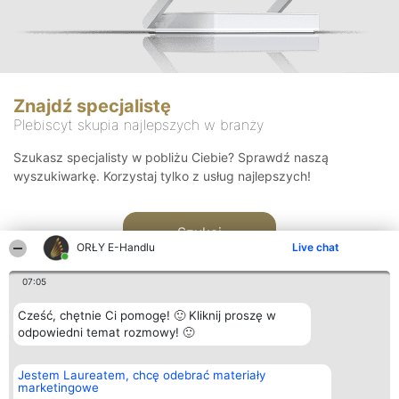
Znajdź specjalistę
Plebiscyt skupia najlepszych w branży
Szukasz specjalisty w pobliżu Ciebie? Sprawdź naszą
wyszukiwarkę. Korzystaj tylko z usług najlepszych!
Szukaj
ORŁY E-Handlu
Live chat
07:05
Cześć, chętnie Ci pomogę! 🙂 Kliknij proszę w
odpowiedni temat rozmowy! 🙂
Organizator plebiscytu
Plebiscyt
Kontakt
Jestem Laureatem, chcę odebrać materiały
Bright Side Solutions sp. z o.
Laureaci
Kontakt
marketingowe
o. sp. k.
Lista