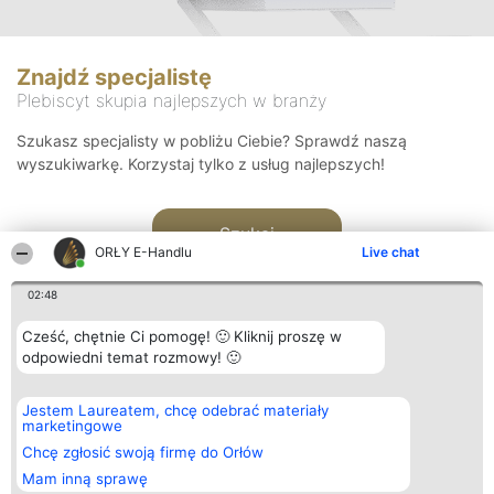
Znajdź specjalistę
Plebiscyt skupia najlepszych w branży
Szukasz specjalisty w pobliżu Ciebie? Sprawdź naszą
wyszukiwarkę. Korzystaj tylko z usług najlepszych!
Szukaj
ORŁY E-Handlu
Live chat
02:48
Cześć, chętnie Ci pomogę! 🙂 Kliknij proszę w
odpowiedni temat rozmowy! 🙂
Organizator plebiscytu
Plebiscyt
Kontakt
Jestem Laureatem, chcę odebrać materiały
Bright Side Solutions sp. z o.
Laureaci
Kontakt
marketingowe
o. sp. k.
Lista
ul. Ruska 22
wszystkich
Chcę zgłosić swoją firmę do Orłów
Wrocław 50-079
Laureatów
Mam inną sprawę
KRS 0000749100 | Regon
Zasady