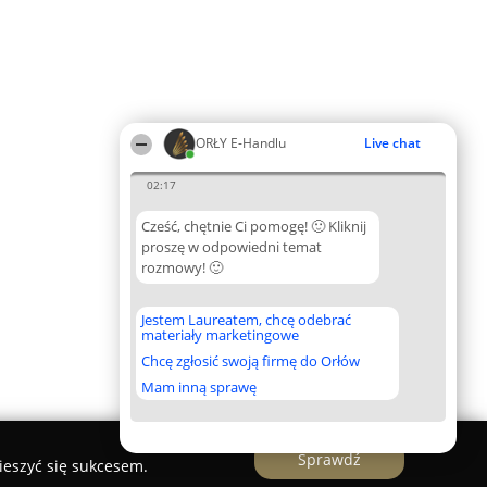
ORŁY E-Handlu
Live chat
02:17
Cześć, chętnie Ci pomogę! 🙂 Kliknij
proszę w odpowiedni temat
rozmowy! 🙂
Jestem Laureatem, chcę odebrać
materiały marketingowe
Chcę zgłosić swoją firmę do Orłów
Mam inną sprawę
Sprawdź
ieszyć się sukcesem.