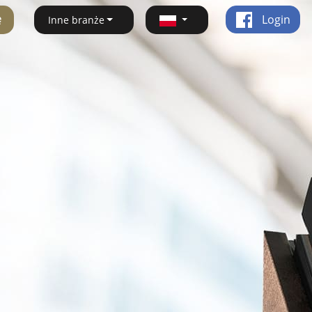
ę
Login
Inne branże