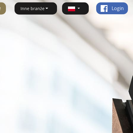
ę
Login
Inne branże