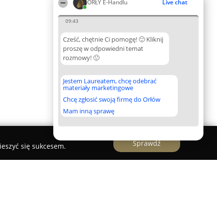
ORŁY E-Handlu
Live chat
09:43
Cześć, chętnie Ci pomogę! 🙂 Kliknij
proszę w odpowiedni temat
rozmowy! 🙂
Jestem Laureatem, chcę odebrać
materiały marketingowe
Chcę zgłosić swoją firmę do Orłów
Mam inną sprawę
Sprawdź
ieszyć się sukcesem.