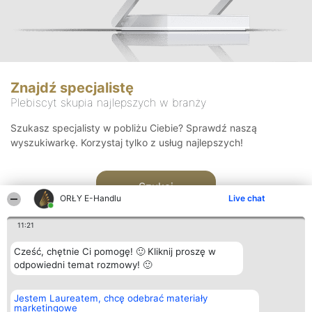
Znajdź specjalistę
Plebiscyt skupia najlepszych w branży
Szukasz specjalisty w pobliżu Ciebie? Sprawdź naszą
wyszukiwarkę. Korzystaj tylko z usług najlepszych!
Szukaj
ORŁY E-Handlu
Live chat
11:21
Cześć, chętnie Ci pomogę! 🙂 Kliknij proszę w
odpowiedni temat rozmowy! 🙂
Organizator plebiscytu
Plebiscyt
Kontakt
Jestem Laureatem, chcę odebrać materiały
Bright Side Solutions sp. z o.
Laureaci
Kontakt
marketingowe
o. sp. k.
Lista