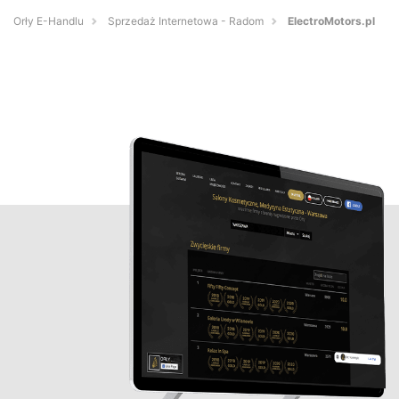
Orły E-Handlu
Sprzedaż Internetowa - Radom
ElectroMotors.pl