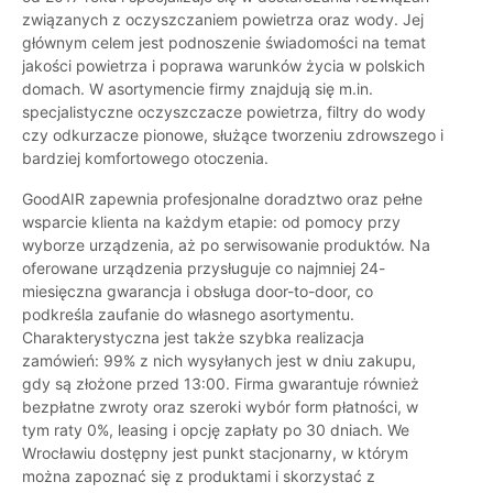
związanych z oczyszczaniem powietrza oraz wody. Jej
głównym celem jest podnoszenie świadomości na temat
jakości powietrza i poprawa warunków życia w polskich
domach. W asortymencie firmy znajdują się m.in.
specjalistyczne oczyszczacze powietrza, filtry do wody
czy odkurzacze pionowe, służące tworzeniu zdrowszego i
bardziej komfortowego otoczenia.
GoodAIR zapewnia profesjonalne doradztwo oraz pełne
wsparcie klienta na każdym etapie: od pomocy przy
wyborze urządzenia, aż po serwisowanie produktów. Na
oferowane urządzenia przysługuje co najmniej 24-
miesięczna gwarancja i obsługa door-to-door, co
podkreśla zaufanie do własnego asortymentu.
Charakterystyczna jest także szybka realizacja
zamówień: 99% z nich wysyłanych jest w dniu zakupu,
gdy są złożone przed 13:00. Firma gwarantuje również
bezpłatne zwroty oraz szeroki wybór form płatności, w
tym raty 0%, leasing i opcję zapłaty po 30 dniach. We
Wrocławiu dostępny jest punkt stacjonarny, w którym
można zapoznać się z produktami i skorzystać z