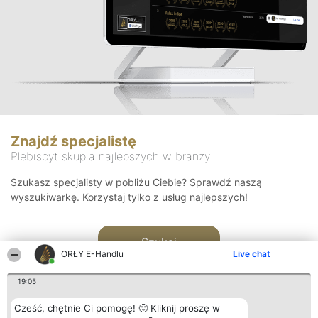
Znajdź specjalistę
Plebiscyt skupia najlepszych w branży
Szukasz specjalisty w pobliżu Ciebie? Sprawdź naszą
wyszukiwarkę. Korzystaj tylko z usług najlepszych!
Szukaj
ORŁY E-Handlu
Live chat
19:05
Cześć, chętnie Ci pomogę! 🙂 Kliknij proszę w