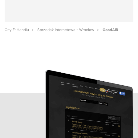
Orły E-Handlu
Sprzedaż Internetowa - Wrocław
GoodAIR