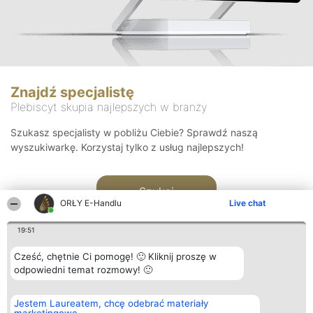
Znajdź specjalistę
Plebiscyt skupia najlepszych w branży
Szukasz specjalisty w pobliżu Ciebie? Sprawdź naszą
wyszukiwarkę. Korzystaj tylko z usług najlepszych!
Szukaj
ORŁY E-Handlu
Live chat
19:51
Cześć, chętnie Ci pomogę! 🙂 Kliknij proszę w
odpowiedni temat rozmowy! 🙂
Organizator plebiscytu
Plebiscyt
Kontakt
Jestem Laureatem, chcę odebrać materiały
Bright Side Solutions sp. z o.
Laureaci
Kontakt