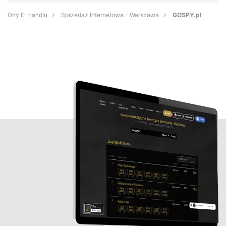
Orły E-Handlu
Sprzedaż Internetowa - Warszawa
GOSPY.pl