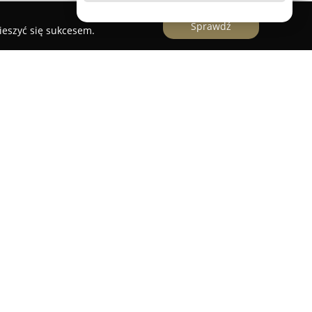
Sprawdź
ieszyć się sukcesem.
becna na polskim rynku e-handlu od 1992 roku,
ji różnorodnych części oraz artykułów
two obsługuje szerokie spektrum klientów,
 sklepy, hurtownie oraz warsztaty naprawcze.
Kaliszu przy ulicy Granicznej 3. Wyróżnia się
ksowym podejściem do realizowanych usług.
 Sklep-Elektronik.pl należy szeroki asortyment
uktów dostępnych bezpośrednio z magazynu. Tak
p różnorodnych podzespołów elektronicznych,