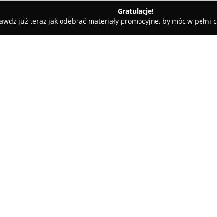
Gratulacje!
awdź już teraz jak odebrać materiały promocyjne, by móc w pełni c
Sklep-Elektronik.pl
O firmie:
Sklep-Elektronik.pl
to firma o
specjalizująca się w dystrybuc
elektronicznych. Przedsiębiors
wliczając w to osoby prywatne,
Pokaż więcej >>
Siedziba spółki znajduje się w 
profesjonalizmem oraz komple
Do najważniejszych cech oferty
obejmujący około 18 000 prod
bogaty wybór pozwala na zaku