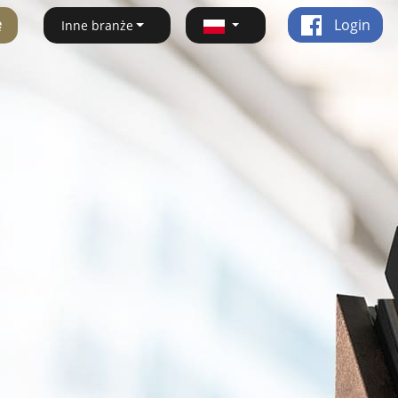
ę
Login
Inne branże