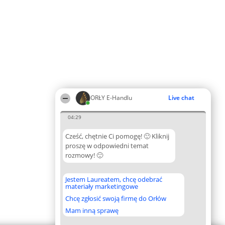
ORŁY E-Handlu
Live chat
04:29
Cześć, chętnie Ci pomogę! 🙂 Kliknij
proszę w odpowiedni temat
rozmowy! 🙂
Jestem Laureatem, chcę odebrać
materiały marketingowe
Chcę zgłosić swoją firmę do Orłów
Mam inną sprawę