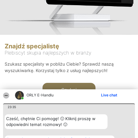
Znajdź specjalistę
Plebiscyt skupia najlepszych w branży
Szukasz specjalisty w pobliżu Ciebie? Sprawdź naszą
wyszukiwarkę. Korzystaj tylko z usług najlepszych!
Szukaj
ORŁY E-Handlu
Live chat
23:35
Cześć, chętnie Ci pomogę! 🙂 Kliknij proszę w
odpowiedni temat rozmowy! 🙂
Organizator plebiscytu
Plebiscyt
Kontakt