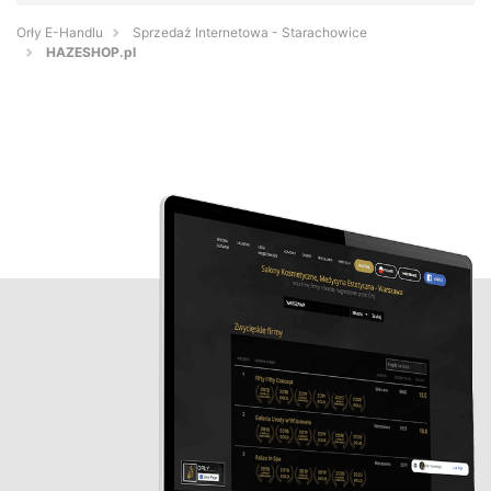
Orły E-Handlu
Sprzedaż Internetowa - Starachowice
HAZESHOP.pl