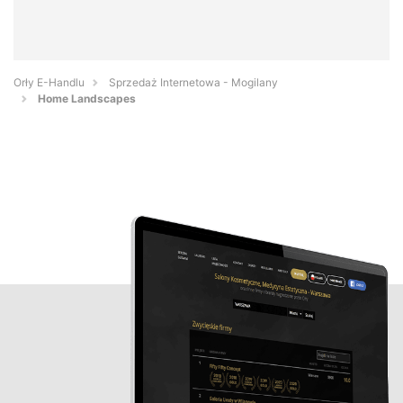
Orły E-Handlu
Sprzedaż Internetowa - Mogilany
Home Landscapes