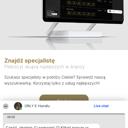
Znajdź specjalistę
Plebiscyt skupia najlepszych w branży
Szukasz specjalisty w pobliżu Ciebie? Sprawdź naszą
wyszukiwarkę. Korzystaj tylko z usług najlepszych!
Szukaj
ORŁY E-Handlu
Live chat
06:56
Cześć, chętnie Ci pomogę! 🙂 Kliknij proszę w