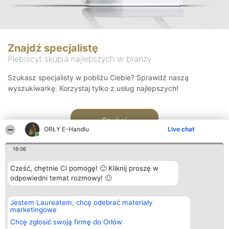
Znajdź specjalistę
Plebiscyt skupia najlepszych w branży
Szukasz specjalisty w pobliżu Ciebie? Sprawdź naszą
wyszukiwarkę. Korzystaj tylko z usług najlepszych!
Szukaj
ORŁY E-Handlu
Live chat
16:06
Cześć, chętnie Ci pomogę! 🙂 Kliknij proszę w
odpowiedni temat rozmowy! 🙂
Organizator plebiscytu
Plebiscyt
Kontakt
Jestem Laureatem, chcę odebrać materiały
Bright Side Solutions sp. z o.
Laureaci
Kontakt
marketingowe
o. sp. k.
Lista
ul. Ruska 22
wszystkich
Chcę zgłosić swoją firmę do Orłów
Wrocław 50-079
Laureatów