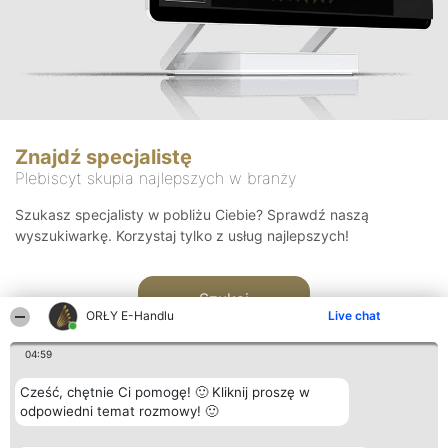
Znajdź specjalistę
Plebiscyt skupia najlepszych w branży
Szukasz specjalisty w pobliżu Ciebie? Sprawdź naszą
wyszukiwarkę. Korzystaj tylko z usług najlepszych!
Szukaj
ORŁY E-Handlu
Live chat
04:59
Cześć, chętnie Ci pomogę! 🙂 Kliknij proszę w
odpowiedni temat rozmowy! 🙂
Organizator plebiscytu
Plebiscyt
Kontakt