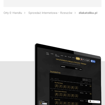
Orły E-Handlu
Sprzedaż Internetowa - Rzeszów
dlakatolika.pl