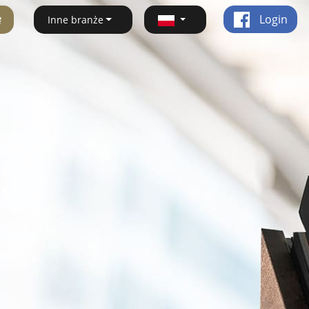
ę
Login
Inne branże