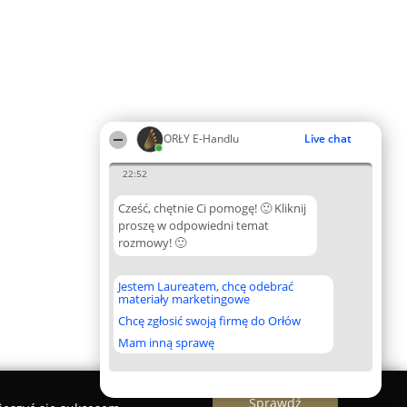
ORŁY E-Handlu
Live chat
22:52
Cześć, chętnie Ci pomogę! 🙂 Kliknij
proszę w odpowiedni temat
rozmowy! 🙂
Jestem Laureatem, chcę odebrać
materiały marketingowe
Chcę zgłosić swoją firmę do Orłów
Mam inną sprawę
Sprawdź