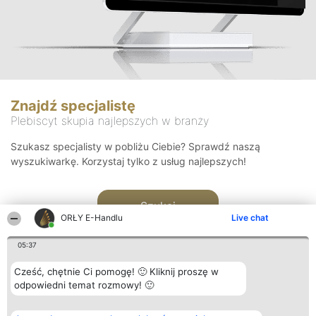
Znajdź specjalistę
Plebiscyt skupia najlepszych w branży
Szukasz specjalisty w pobliżu Ciebie? Sprawdź naszą
wyszukiwarkę. Korzystaj tylko z usług najlepszych!
Szukaj
ORŁY E-Handlu
Live chat
05:37
Cześć, chętnie Ci pomogę! 🙂 Kliknij proszę w
odpowiedni temat rozmowy! 🙂
Organizator plebiscytu
Plebiscyt
Kontakt