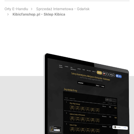
Orły E-Handlu
Sprzedaż Internetowa - Gdańsk
Kibicfanshop.pl - Sklep Kibica