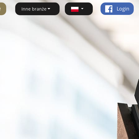
ę
Login
Inne branże