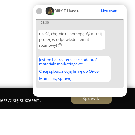
ORŁY E-Handlu
Live chat
08:30
Cześć, chętnie Ci pomogę! 🙂 Kliknij
proszę w odpowiedni temat
rozmowy! 🙂
Jestem Laureatem, chcę odebrać
materiały marketingowe
Chcę zgłosić swoją firmę do Orłów
Mam inną sprawę
Sprawdź
ieszyć się sukcesem.