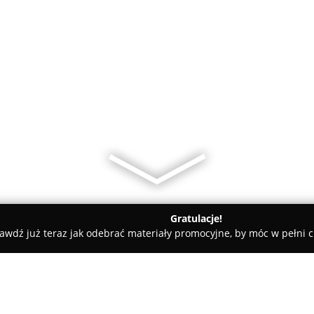
Gratulacje!
awdź już teraz jak odebrać materiały promocyjne, by móc w pełni c
ie Góry
Kids-Trendy www.kids-trendy.pl