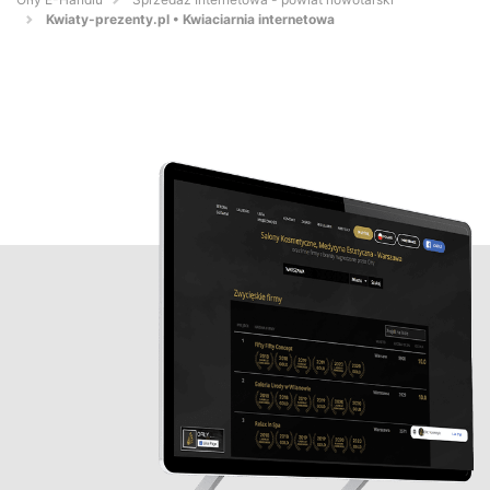
Kwiaty-prezenty.pl • Kwiaciarnia internetowa