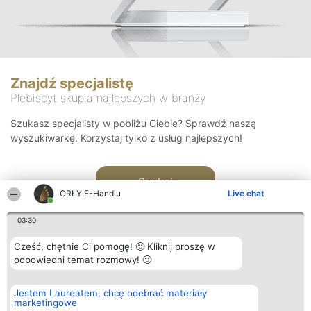
Znajdź specjalistę
Plebiscyt skupia najlepszych w branży
Szukasz specjalisty w pobliżu Ciebie? Sprawdź naszą
wyszukiwarkę. Korzystaj tylko z usług najlepszych!
Szukaj
ORŁY E-Handlu
Live chat
03:30
Cześć, chętnie Ci pomogę! 🙂 Kliknij proszę w
odpowiedni temat rozmowy! 🙂
Organizator plebiscytu
Plebiscyt
Kontakt
Jestem Laureatem, chcę odebrać materiały
Bright Side Solutions sp. z o.
Laureaci
Kontakt
marketingowe
o. sp. k.
Lista