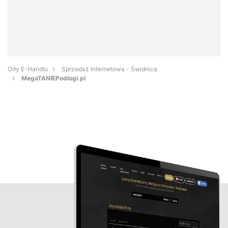
Orły E-Handlu
Sprzedaż Internetowa - Świdnica
MegaTANIEPodlogi.pl