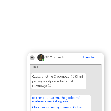
ORŁY E-Handlu
Live chat
04:06
Cześć, chętnie Ci pomogę! 🙂 Kliknij
proszę w odpowiedni temat
rozmowy! 🙂
Jestem Laureatem, chcę odebrać
materiały marketingowe
Chcę zgłosić swoją firmę do Orłów