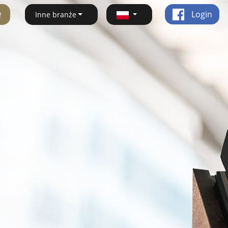
ę
Login
Inne branże