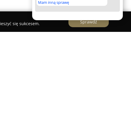
Mam inną sprawę
Sprawdź
ieszyć się sukcesem.
em internetowym działającym na polskim rynku
ród najstarszych i czołowych przedstawicieli
Od początku swojej działalności firma stopniowo
y strzeleckiej, samoobrony oraz outdooru.
je szeroką gamę produktów, takich jak wiatrówki,
ęt ASG, różnorodne artykuły do samoobrony,
jonalny sprzęt taktyczny. Istotną cechą oferty jest