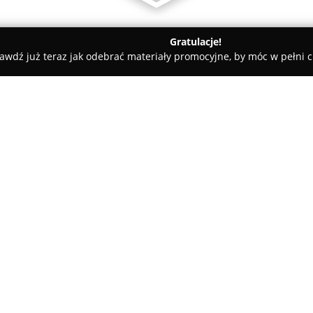
Gratulacje!
awdź już teraz jak odebrać materiały promocyjne, by móc w pełni c
Militaria.pl
O firmie:
Militaria.pl
jest uznanym sklep
od 1998 roku, co plasuje go wś
sektora e-commerce w Polsce. 
umacnia pozycję lidera w branż
Pokaż więcej >>
Asortyment Militaria.pl obejmu
akcesoria do strzelectwa, sprz
odzież, latarki, noże czy profes