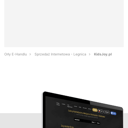
Orły E-Handlu
Sprzedaż Internetowa - Legnica
KidsJoy.pl