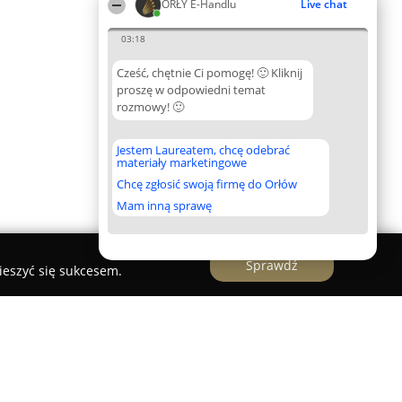
ORŁY E-Handlu
Live chat
03:18
Cześć, chętnie Ci pomogę! 🙂 Kliknij
proszę w odpowiedni temat
rozmowy! 🙂
Jestem Laureatem, chcę odebrać
materiały marketingowe
Chcę zgłosić swoją firmę do Orłów
Mam inną sprawę
Sprawdź
ieszyć się sukcesem.