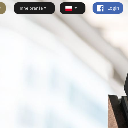
ę
Login
Inne branże