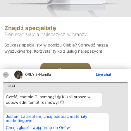
Znajdź specjalistę
Plebiscyt skupia najlepszych w branży
Szukasz specjalisty w pobliżu Ciebie? Sprawdź naszą
wyszukiwarkę. Korzystaj tylko z usług najlepszych!
Szukaj
ORŁY E-Handlu
Live chat
10:44
Cześć, chętnie Ci pomogę! 🙂 Kliknij proszę w
odpowiedni temat rozmowy! 🙂
Organizator plebiscytu
Plebiscyt
Kontakt
Jestem Laureatem, chcę odebrać materiały
Bright Side Solutions sp. z o.
Laureaci
Kontakt
marketingowe
o. sp. k.
Lista
ul. Ruska 22
wszystkich
Chcę zgłosić swoją firmę do Orłów
Wrocław 50-079
Laureatów