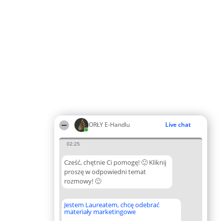
ORŁY E-Handlu
Live chat
02:25
Cześć, chętnie Ci pomogę! 🙂 Kliknij
proszę w odpowiedni temat
rozmowy! 🙂
Jestem Laureatem, chcę odebrać
materiały marketingowe