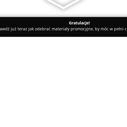
Gratulacje!
awdź już teraz jak odebrać materiały promocyjne, by móc w pełni c
Pularys
O firmie:
Pularys
jest firmą mającą siedz
na projektowaniu i produkcji in
rzemiosło z nowoczesnymi techn
z o.o., marka kontynuuje dziedz
Pokaż więcej >>
Produkty sygnowane przez Pul
zachowują pełną funkcjonalno