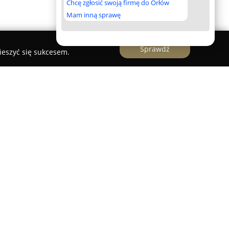
Chcę zgłosić swoją firmę do Orłów
Mam inną sprawę
Sprawdź
ieszyć się sukcesem.
ibę w Słupcy, która od wielu lat koncentruje się
nowacyjnych portfeli oraz etui, łącząc tradycyjne
ologiami. Działając jako część spółki Eureka Sp.
ictwo polskiej galanterii skórzanej.
arys cechują się kompaktowymi wymiarami, które
ść, odpowiadając na oczekiwania współczesnych