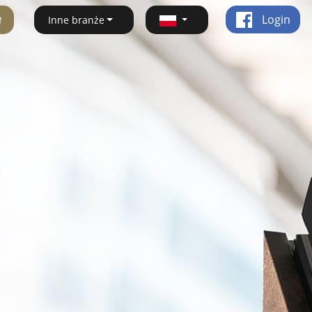
ę
Login
Inne branże