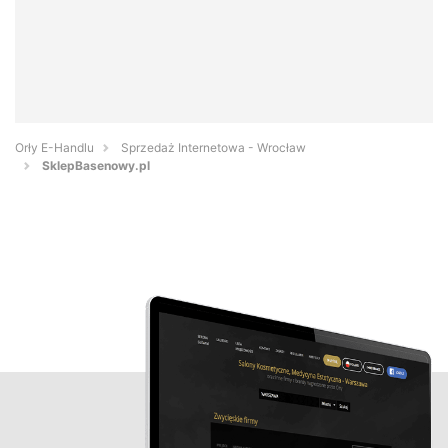
Orły E-Handlu
Sprzedaż Internetowa - Wrocław
SklepBasenowy.pl