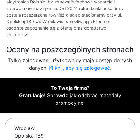
Maytronics Dolphin, by zapewnić fachowe wsparcie i
sprawdzone rozwiązania. Od 2024 roku działalność firmy
została rozszerzona również o sklep stacjonarny przy ul.
Opolskiej 189 we Wrocławiu, umożliwiając klientom
osobiste zapoznanie się z ofertą oraz doradztwo
ekspertów.
Oceny na poszczególnych stronach
Tylko zalogowani użytkownicy maja dostęp do tych
danych.
Kliknij, aby się zalogować.
To Twoja firma
?
Gratulacje!
Sprawdź jak odebrać materiały
promocyjne!
Wrocław
Opolska 189