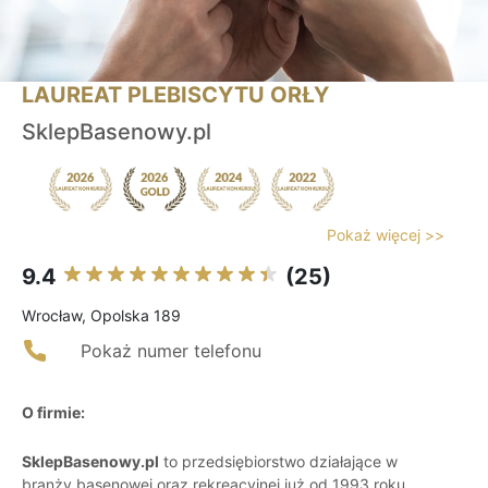
LAUREAT PLEBISCYTU ORŁY
SklepBasenowy.pl
Pokaż więcej >>
9.4
(25)
Wrocław, Opolska 189
Pokaż numer telefonu
O firmie:
SklepBasenowy.pl
to przedsiębiorstwo działające w
branży basenowej oraz rekreacyjnej już od 1993 roku.