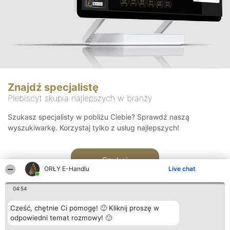
Znajdź specjalistę
Plebiscyt skupia najlepszych w branży
Szukasz specjalisty w pobliżu Ciebie? Sprawdź naszą
wyszukiwarkę. Korzystaj tylko z usług najlepszych!
Szukaj
ORŁY E-Handlu
Live chat
04:54
Cześć, chętnie Ci pomogę! 🙂 Kliknij proszę w
odpowiedni temat rozmowy! 🙂