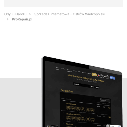
Orły E-Handlu
Sprzedaż Internetowa - Ostrów Wielkopolski
ProRepair.pl