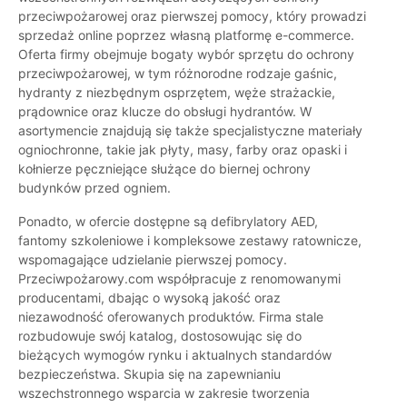
przeciwpożarowej oraz pierwszej pomocy, który prowadzi
sprzedaż online poprzez własną platformę e-commerce.
Oferta firmy obejmuje bogaty wybór sprzętu do ochrony
przeciwpożarowej, w tym różnorodne rodzaje gaśnic,
hydranty z niezbędnym osprzętem, węże strażackie,
prądownice oraz klucze do obsługi hydrantów. W
asortymencie znajdują się także specjalistyczne materiały
ogniochronne, takie jak płyty, masy, farby oraz opaski i
kołnierze pęczniejące służące do biernej ochrony
budynków przed ogniem.
Ponadto, w ofercie dostępne są defibrylatory AED,
fantomy szkoleniowe i kompleksowe zestawy ratownicze,
wspomagające udzielanie pierwszej pomocy.
Przeciwpożarowy.com współpracuje z renomowanymi
producentami, dbając o wysoką jakość oraz
niezawodność oferowanych produktów. Firma stale
rozbudowuje swój katalog, dostosowując się do
bieżących wymogów rynku i aktualnych standardów
bezpieczeństwa. Skupia się na zapewnianiu
wszechstronnego wsparcia w zakresie tworzenia