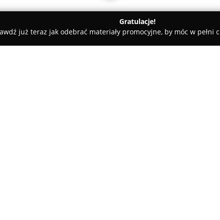
Gratulacje!
awdź już teraz jak odebrać materiały promocyjne, by móc w pełni c
Telekwiaciarnia Łódź - Florystyczna poczta, kwiatowa dostawa
 poczta, kwiatowa
O firmie:
Telekwiaciarnia Łódź
działa ja
która od 2008 roku realizuje 
terenie Łodzi oraz w jej okolic
doświadczeniu florystów, sięg
utrzymane na wysokim poziomie
Pokaż więcej >>
bukiety cięte, róże oraz kwiat
zarówno jubileusze, jak i uroc
przykład pogrzebowe.